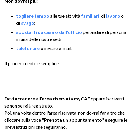
Non dovrai più:
togliere tempo
alle tue attività
familiari
, di
lavoro
o
di
svago
;
spostarti da casa o dall'ufficio
per andare di persona
in una delle nostre sedi;
telefonare
o inviare e-mail.
Il procedimento è semplice.
Devi
accedere all'area riservata myCAF
oppure iscriverti
se non sei già registrato.
Poi, una volta dentro l'area riservata, non dovrai far altro che
cliccare sulla voce "
Prenota un appuntamento
" e seguire le
brevi istruzioni che seguiranno.